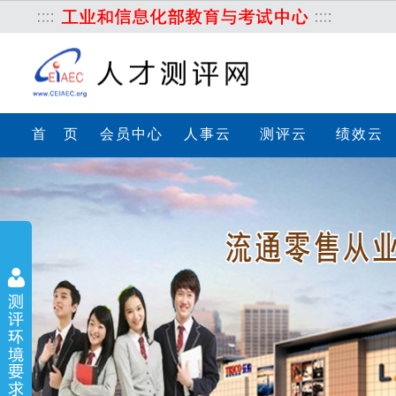
首 页
会员中心
人事云
测评云
绩效云